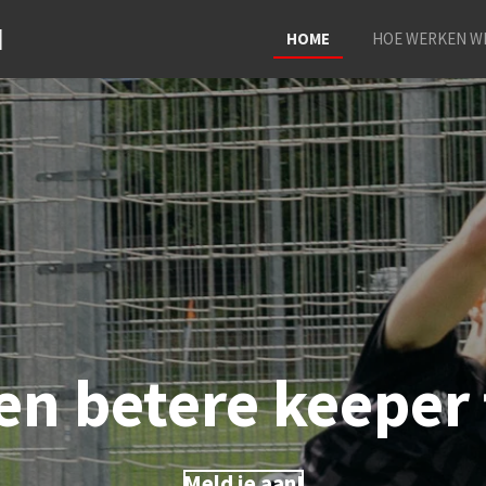
N
HOME
HOE WERKEN W
en betere keeper
Meld je aan!