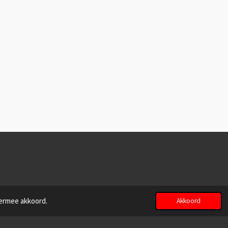
iermee akkoord.
Akkoord