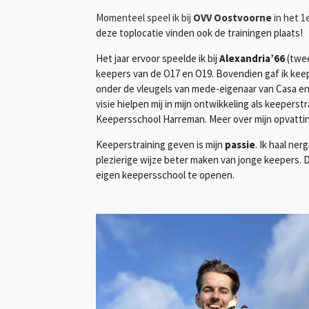
Momenteel speel ik bij
OVV Oostvoorne
in het 1
deze toplocatie vinden ook de trainingen plaats!
Het jaar ervoor speelde ik bij
Alexandria’66
(twee
keepers van de O17 en O19.
Bovendien gaf ik keep
onder de vleugels van mede-eigenaar van Casa en 
visie hielpen mij in mijn ontwikkeling als keeperst
Keepersschool Harreman. Meer over mijn opvattin
Keeperstraining geven is mijn
passie
. Ik haal ne
plezierige wijze beter maken van jonge keepers. 
eigen keepersschool te openen.