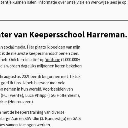
tentie kunnen halen. Informatie over onze visie en werkwijze lees je op
chter van Keepersschool Harreman.
 social media. Hier plaats ik beelden van mijn
aat ik de nieuwste keepershandschoenen zien.
s heb. Ook ben ik actief op
Youtube
(1.000.000+
eo's worden dagelijks miljoenen keren bekeken.
n! In augustus 2021 ben ik begonnen met Tiktok.
 geef ik tips.
Ik heb hiervoor met vele
en nemen in hun wereld. Voorbeelden van
ll (FC Twente), Luca Philipp (TSG Hoffenheim),
kker (Heerenveen).
 met de keeperstraining van diverse
ebirge Aue en SSV Ulm (3. Bundesliga) en GAIS
ches samen te mogen werken.