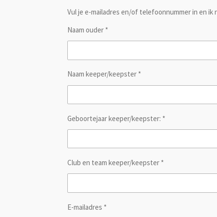
Vul je e-mailadres en/of telefoonnummer in en ik ne
Naam ouder *
Naam keeper/keepster *
Geboortejaar keeper/keepster: *
Club en team keeper/keepster *
E-mailadres *