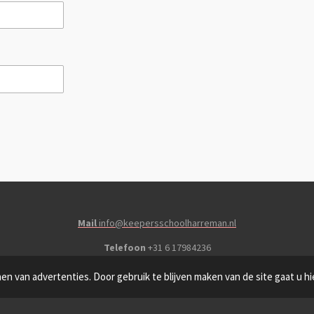
Mail
info@keepersschoolharreman.nl
Telefoon
+31 6 17984236
KvK
87136031
n van advertenties. Door gebruik te blijven maken van de site gaat u h
T
I
W
Y