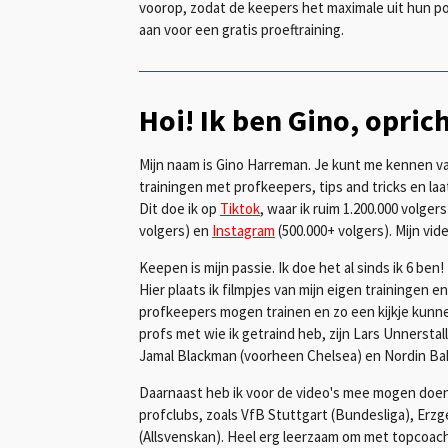
voorop, zodat de keepers het maximale uit hun po
aan voor een gratis proeftraining.
Hoi! Ik ben Gino, opri
Mijn naam is Gino Harreman. Je kunt me kennen van
trainingen met profkeepers, tips and tricks en l
Dit doe ik op
Tiktok
, waar ik ruim 1.200.000 volger
volgers) en
Instagram
(500.000+ volgers).
Mijn vid
Keepen is mijn passie. Ik doe het al sinds ik 6 be
Hier plaats ik filmpjes van mijn eigen trainingen en
profkeepers mogen trainen en zo een kijkje kunn
profs met wie ik getraind heb, zijn Lars Unnersta
Jamal Blackman (voorheen Chelsea) en Nordin Ba
Daarnaast heb ik voor de video's mee mogen doen
profclubs, zoals VfB Stuttgart (Bundesliga), Erzg
(Allsvenskan). Heel erg leerzaam om met topcoa