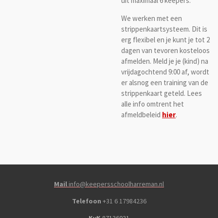
uit maximaal 6 keepers.
We werken met een
strippenkaartsysteem. Dit is
erg flexibel en je kunt je tot 2
dagen van tevoren kosteloos
afmelden. Meld je je (kind) na
vrijdagochtend 9:00 af, wordt
er alsnog een training van de
strippenkaart geteld. Lees
alle info omtrent het
afmeldbeleid
hier
.
Mail
info@keepersschoolharreman.nl
Telefoon
+31 6 17984236
KvK
87136031