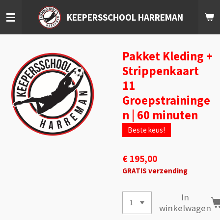
Ga
KEEPERSSCHOOL HARREMAN
direct
naar
de
hoofdinhoud
Pakket Kleding +
Strippenkaart
11
Groepstraininge
n | 60 minuten
Beste keus!
€ 195,00
GRATIS verzending
In
winkelwagen